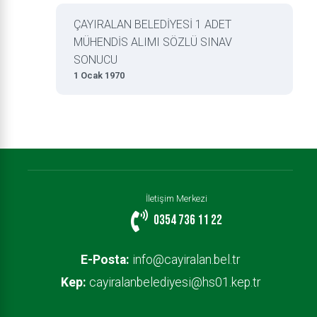
ÇAYIRALAN BELEDİYESİ 1 ADET
MÜHENDİS ALIMI SÖZLÜ SINAV
SONUCU
1 Ocak 1970
İletişim Merkezi
0354 736 11 22
E-Posta:
info@cayiralan.bel.tr
Kep:
cayiralanbelediyesi@hs01.kep.tr