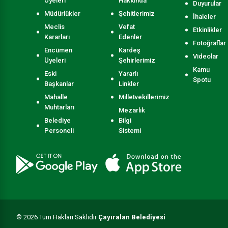
Üyeleri
Hakkında
Duyurular
Müdürlükler
Şehitlerimiz
İhaleler
Meclis
Vefat
Etkinlikler
Kararları
Edenler
Fotoğraflar
Encümen
Kardeş
Videolar
Üyeleri
Şehirlerimiz
Kamu
Eski
Yararlı
Spotu
Başkanlar
Linkler
Mahalle
Milletvekillerimiz
Muhtarları
Mezarlık
Belediye
Bilgi
Personeli
Sistemi
© 2026 Tüm Hakları Saklıdır
Çayıralan Belediyesi