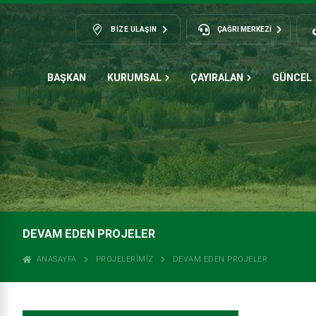
BIZE ULAŞIN
ÇAĞRI MERKEZİ
BAŞKAN
KURUMSAL
ÇAYIRALAN
GÜNCEL
DEVAM EDEN PROJELER
ANASAYFA
PROJELERIMIZ
DEVAM EDEN PROJELER