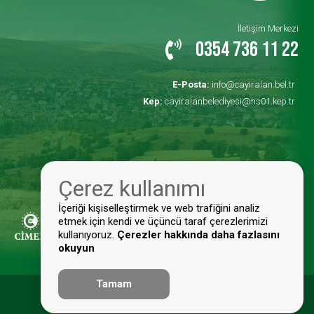
İletişim Merkezi
0354 736 11 22
E-Posta:
info@cayiralan.bel.tr
Kep:
cayiralanbelediyesi@hs01.kep.tr
Çerez kullanımı
İçeriği kişiselleştirmek ve web trafiğini analiz
etmek için kendi ve üçüncü taraf çerezlerimizi
kullanıyoruz.
Çerezler hakkında daha fazlasını
okuyun
Tamam