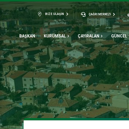
BIZE ULAŞIN
ÇAĞRI MERKEZİ
BAŞKAN
KURUMSAL
ÇAYIRALAN
GÜNCEL