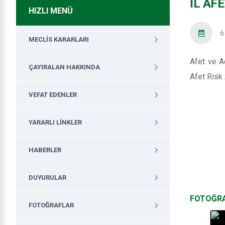
İL AF
HIZLI MENÜ
6
MECLIS KARARLARI
Afet ve Ac
ÇAYIRALAN HAKKINDA
Afet Risk 
VEFAT EDENLER
YARARLI LINKLER
HABERLER
DUYURULAR
FOTOĞR
FOTOĞRAFLAR