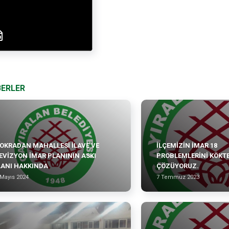
BERLER
OKRADAN MAHALLESİ İLAVE VE
İLÇEMİZİN İMAR 18
EVİZYON İMAR PLANININ ASKI
PROBLEMLERİNİ KÖKT
LANI HAKKINDA
ÇÖZÜYORUZ.
 Mayıs 2024
7 Temmuz 2023