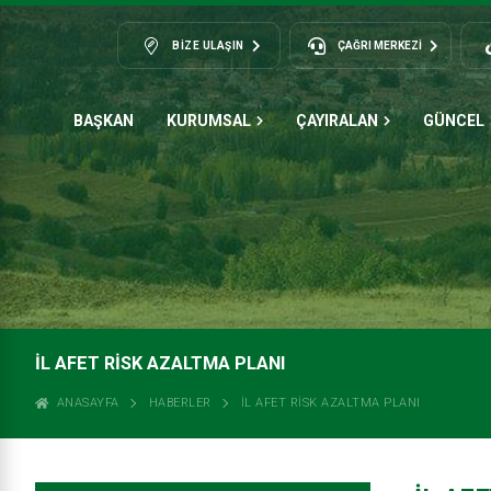
BIZE ULAŞIN
ÇAĞRI MERKEZİ
BAŞKAN
KURUMSAL
ÇAYIRALAN
GÜNCEL
İL AFET RİSK AZALTMA PLANI
ANASAYFA
HABERLER
İL AFET RİSK AZALTMA PLANI