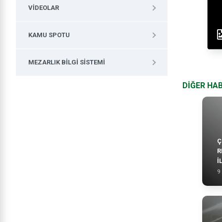
VIDEOLAR
KAMU SPOTU
MEZARLIK BILGI SISTEMI
DİĞER HA
Ç
R
İ
9