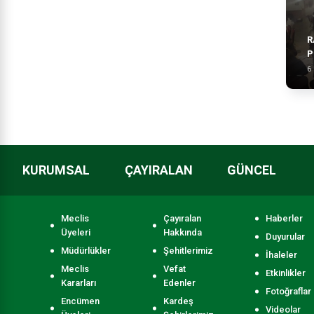
R
P
6
KURUMSAL
ÇAYIRALAN
GÜNCEL
Meclis
Çayıralan
Haberler
Üyeleri
Hakkında
Duyurular
Müdürlükler
Şehitlerimiz
İhaleler
Meclis
Vefat
Etkinlikler
Kararları
Edenler
Fotoğraflar
Encümen
Kardeş
Videolar